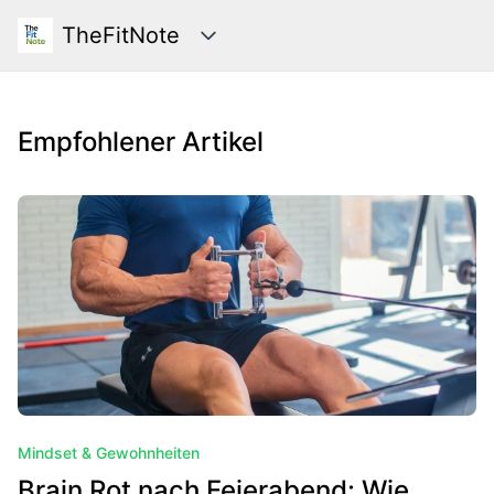
TheFitNote
Kategorien
TheFitNote - Dein Fitness Blog
Empfohlener Artikel
Mindset & Gewohnheiten
Brain Rot nach Feierabend: Wie