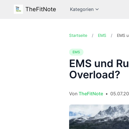
TheFitNote
Kategorien
Startseite
/
EMS
/
EMS u
EMS
EMS und Ru
Overload?
Von
TheFitNote
•
05.07.2