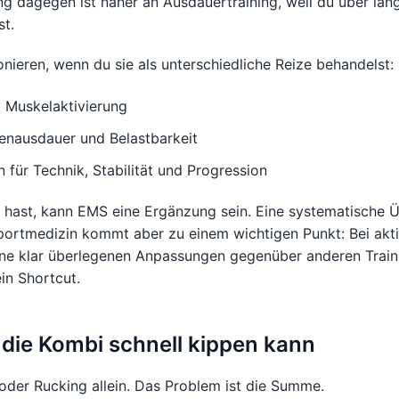
g dagegen ist näher an Ausdauertraining, weil du über läng
t.
ieren, wenn du sie als unterschiedliche Reize behandelst:
d Muskelaktivierung
enausdauer und Belastbarkeit
für Technik, Stabilität und Progression
hast, kann EMS eine Ergänzung sein. Eine systematische Ü
Sportmedizin kommt aber zu einem wichtigen Punkt: Bei ak
ine klar überlegenen Anpassungen gegenüber anderen Trai
ein Shortcut.
die Kombi schnell kippen kann
oder Rucking allein. Das Problem ist die Summe.