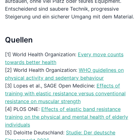
aufbauen, ohne viel Platz oder teures Equipment.
Entscheidend sind saubere Technik, progressive
Steigerung und ein sicherer Umgang mit dem Material.
Quellen
[1] World Health Organization:
Every move counts
towards better health
[2] World Health Organization:
WHO guidelines on
physical activity and sedentary behaviour
[3] Lopes et al., SAGE Open Medicine:
Effects of
training with elastic resistance versus conventional
resistance on muscular strength
[4] PLOS ONE:
Effects of elastic band resistance
training on the physical and mental health of elderly
individuals
[5] Deloitte Deutschland:
Studie: Der deutsche