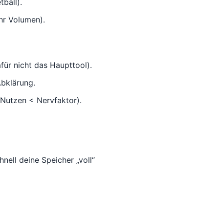
ball).
ehr Volumen).
afür nicht das Haupttool).
Abklärung.
 Nutzen < Nervfaktor).
nell deine Speicher „voll“