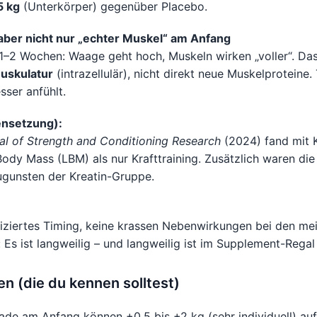
5 kg
(Unterkörper) gegenüber Placebo.
 aber nicht nur „echter Muskel“ am Anfang
 1–2 Wochen: Waage geht hoch, Muskeln wirken „voller“. Das
uskulatur
(intrazellulär), nicht direkt neue Muskelproteine
sser anfühlt.
nsetzung):
al of Strength and Conditioning Research
(2024) fand mit K
dy Mass (LBM) als nur Krafttraining. Zusätzlich waren die 
ugunsten der Kreatin-Gruppe.
liziertes Timing, keine krassen Nebenwirkungen bei den mei
 Es ist langweilig – und langweilig ist im Supplement-Regal
en (die du kennen solltest)
de am Anfang können +0,5 bis +2 kg (sehr individuell) au