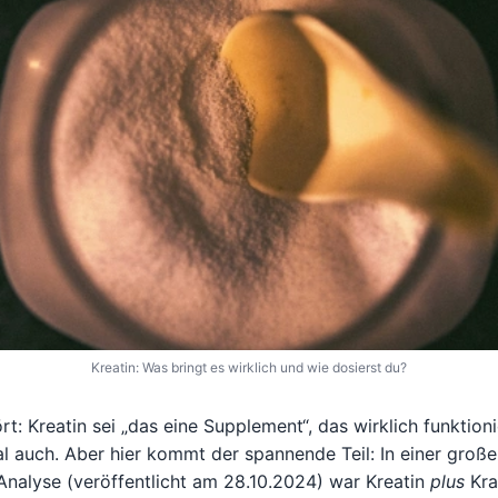
Kreatin: Was bringt es wirklich und wie dosierst du?
t: Kreatin sei „das eine Supplement“, das wirklich funktioni
l auch. Aber hier kommt der spannende Teil: In einer groß
Analyse (veröffentlicht am 28.10.2024) war Kreatin
plus
Kraf