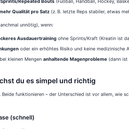
t
Sprints/Repeated Bouts
(Fußball, Handball, Hockey, Basket
mehr Qualität pro Satz
(z. B. letzte Reps stabiler, etwas m
manchmal unnötig), wenn:
ockeres Ausdauertraining
ohne Sprints/Kraft (Kreatin ist d
ankungen
oder ein erhöhtes Risiko und keine medizinische 
bei kleinen Mengen
anhaltende Magenprobleme
(dann ist
hst du es simpel und richtig
Beide funktionieren – der Unterschied ist vor allem, wie sch
ase (schnell)