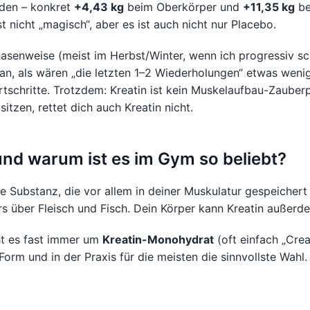
den – konkret
+4,43 kg
beim Oberkörper und
+11,35 kg
be
t nicht „magisch“, aber es ist auch nicht nur Placebo.
asenweise (meist im Herbst/Winter, wenn ich progressiv sch
o an, als wären „die letzten 1–2 Wiederholungen“ etwas weni
ortschritte. Trotzdem: Kreatin ist kein Muskelaufbau-Zauberp
itzen, rettet dich auch Kreatin nicht.
 und warum ist es im Gym so beliebt?
ne Substanz, die vor allem in deiner Muskulatur gespeichert
s über Fleisch und Fisch. Dein Körper kann Kreatin außerdem
t es fast immer um
Kreatin-Monohydrat
(oft einfach „Crea
orm und in der Praxis für die meisten die sinnvollste Wahl.