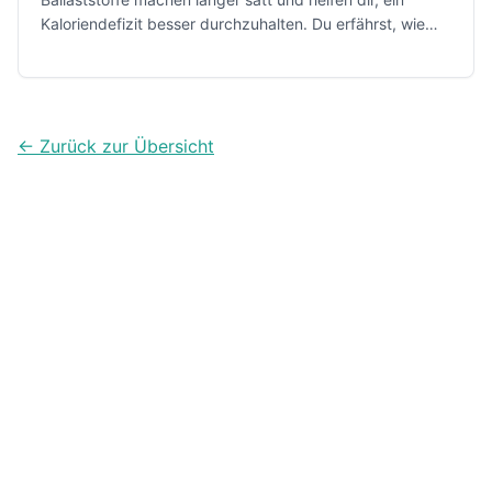
Kaloriendefizit besser durchzuhalten. Du erfährst, wie
viel sinnvoll ist, wie du es praktisch erreichst und welche
typischen Fehler beim Abnehmen vermeiden.
← Zurück zur Übersicht