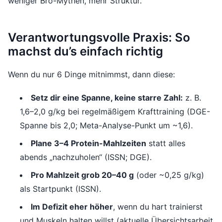
weniger Bro-Mythen, mehr Struktur.
Verantwortungsvolle Praxis: So
machst du’s einfach richtig
Wenn du nur 6 Dinge mitnimmst, dann diese:
Setz dir eine Spanne, keine starre Zahl:
z. B.
1,6–2,0 g/kg bei regelmäßigem Krafttraining (DGE-
Spanne bis 2,0; Meta-Analyse-Punkt um ~1,6).
Plane 3–4 Protein-Mahlzeiten
statt alles
abends „nachzuholen“ (ISSN; DGE).
Pro Mahlzeit grob 20–40 g
(oder ~0,25 g/kg)
als Startpunkt (ISSN).
Im Defizit eher höher
, wenn du hart trainierst
und Muskeln halten willst (aktuelle Übersichtsarbeit