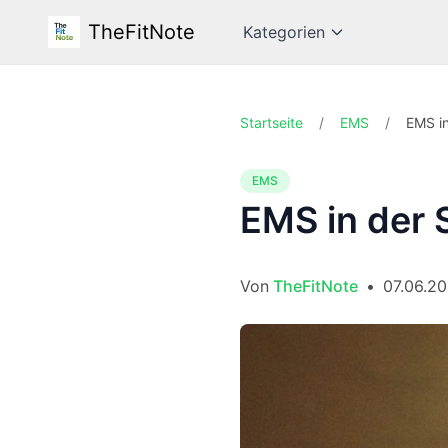
TheFitNote
Kategorien
Startseite
/
EMS
/
EMS in
EMS
EMS in der 
Von
TheFitNote
•
07.06.2