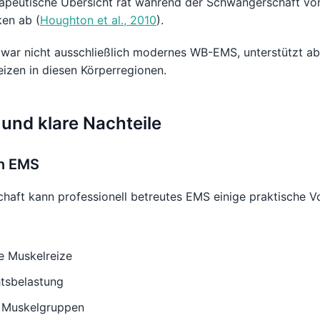
apeutische Übersicht rät während der Schwangerschaft von 
en ab (
Houghton et al., 2010
).
zwar nicht ausschließlich modernes WB-EMS, unterstützt ab
izen in diesen Körperregionen.
 und klare Nachteile
on EMS
aft kann professionell betreutes EMS einige praktische Vor
re Muskelreize
tsbelastung
r Muskelgruppen