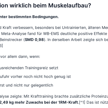
tion wirklich beim Muskelaufbau?
 unter bestimmten Bedingungen.
Kraft verbessern, besonders bei Untrainierten, älteren M
ne Meta-Analyse fand für WB-EMS deutliche positive Effekt
 Beinstrecker (
SMD 0,98
). In derselben Arbeit zeigte sich 
3]
r vor allem dann, wenn:
usreichenden Trainingsreiz setzt
fuhr vorher noch nicht hoch genug ist
rst und nicht nur gelegentlich
yse zeigte: Mit Krafttraining brachte zusätzliche Proteinz
2,49 kg mehr Zuwachs bei der 1RM-Kraft
.[^1] Das ist nüt