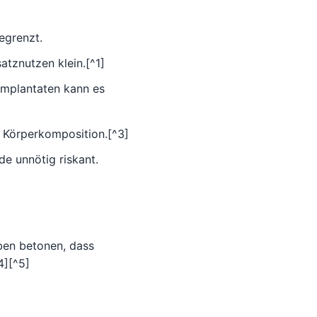
egrenzt.
atznutzen klein.[^1]
mplantaten kann es
e Körperkomposition.[^3]
e unnötig riskant.
ben betonen, dass
4][^5]