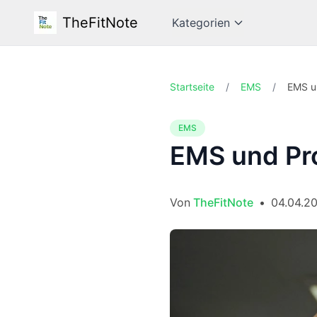
TheFitNote
Kategorien
Startseite
/
EMS
/
EMS u
EMS
EMS und Pro
Von
TheFitNote
•
04.04.2