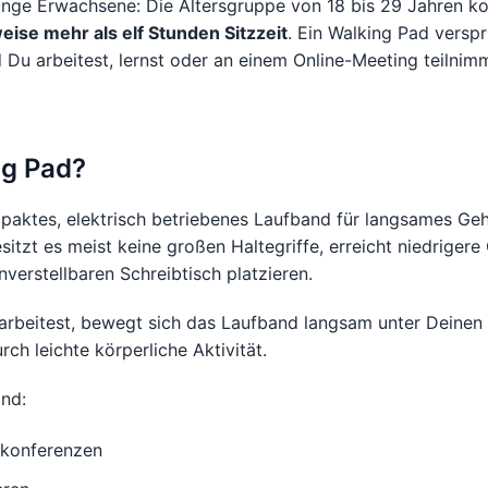
unge Erwachsene: Die Altersgruppe von 18 bis 29 Jahren ko
se mehr als elf Stunden Sitzzeit
. Ein Walking Pad verspr
Du arbeitest, lernst oder an einem Online-Meeting teilnimms
ng Pad?
mpaktes, elektrisch betriebenes Laufband für langsames Ge
itzt es meist keine großen Haltegriffe, erreicht niedriger
nverstellbaren Schreibtisch platzieren.
beitest, bewegt sich das Laufband langsam unter Deinen 
urch leichte körperliche Aktivität.
ind:
okonferenzen