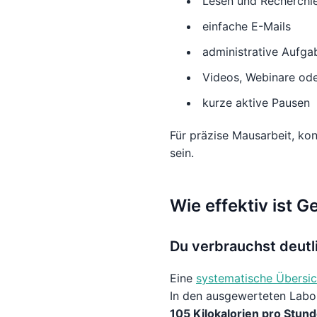
Lesen und Recherchi
einfache E-Mails
administrative Aufga
Videos, Webinare ode
kurze aktive Pausen
Für präzise Mausarbeit, ko
sein.
Wie effektiv ist 
Du verbrauchst deutli
Eine
systematische Übersic
In den ausgewerteten Labor
105 Kilokalorien pro Stun