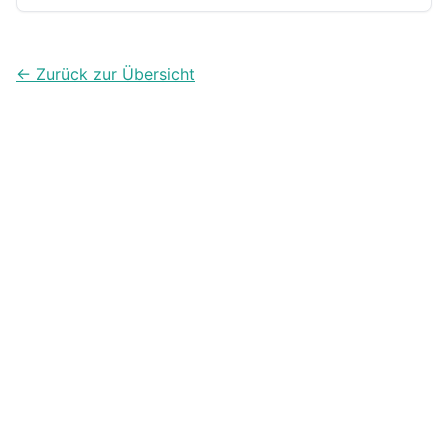
Muskelaufbau, praktische Tipps, echte Studienzahlen
und wichtige Sicherheits-Checks.
← Zurück zur Übersicht