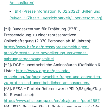
Aminosäuren“
BfR (Presseinformation 10.02.2022): „Pillen und
Pulver…“ (Zitat zu Verzichtbarkeit/Überversorgung)
[^1]: Bundeszentrum für Ernährung (BZfE),
Pressemeldung zu einer repräsentativen
Onlinebefragung (2.070 Personen ab 16 Jahren):
https://www.bzfe.de/presse/pressemeldungen-
archiv/grossteil-der-bevoelkerung-verwendet-
nahrungsergaenzungsmittel
[^2]: DGE – unentbehrliche Aminosäuren (Definition &
Liste):
https://www.dge.de/gesunde-
ernaehrung/faq/ausgewaehlte-fragen-und-antworten-
zu-protein-und-unentbehrlichen-aminosaeuren/
[^3]: EFSA – Protein-Referenzwert (PRI 0,83 g/kg/Tag
für Erwachsene):
https://www.efsa.europa.eu/en/efsajournal/pub/2557
[^4]: ISSN Position Stand „Protein and exercise“ (1,4–