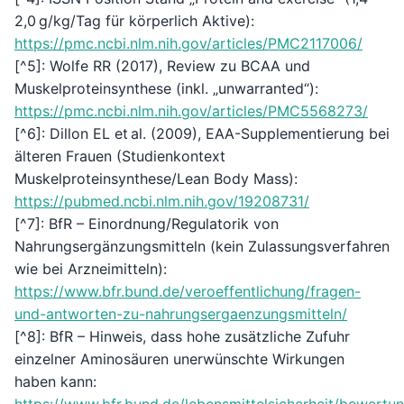
2,0 g/kg/Tag für körperlich Aktive):
https://pmc.ncbi.nlm.nih.gov/articles/PMC2117006/
[^5]: Wolfe RR (2017), Review zu BCAA und
Muskelproteinsynthese (inkl. „unwarranted“):
https://pmc.ncbi.nlm.nih.gov/articles/PMC5568273/
[^6]: Dillon EL et al. (2009), EAA-Supplementierung bei
älteren Frauen (Studienkontext
Muskelproteinsynthese/Lean Body Mass):
https://pubmed.ncbi.nlm.nih.gov/19208731/
[^7]: BfR – Einordnung/Regulatorik von
Nahrungsergänzungsmitteln (kein Zulassungsverfahren
wie bei Arzneimitteln):
https://www.bfr.bund.de/veroeffentlichung/fragen-
und-antworten-zu-nahrungsergaenzungsmitteln/
[^8]: BfR – Hinweis, dass hohe zusätzliche Zufuhr
einzelner Aminosäuren unerwünschte Wirkungen
haben kann: